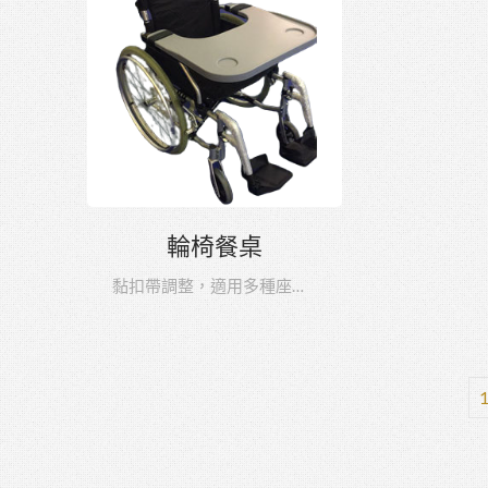
輪椅餐桌
黏扣帶調整，適用多種座寬輪椅